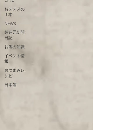
DINE
おススメの
１本
NEWS
製造元訪問
日記
お酒の知識
イベント情
報
おつまみレ
シピ
日本酒