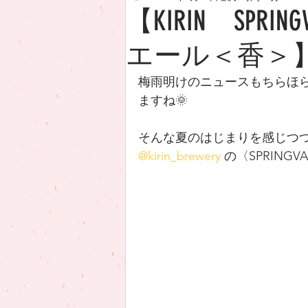
【KIRIN SPR
日本酒
エール＜香＞
梅雨明けのニュースもちらほ
ますね🌞
そんな夏のはじまりを感じつ
@kirin_brewery
 の〈SPRING