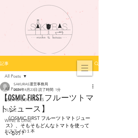
記事
All Posts
SAKURAS運営事務局
All Posts
2024年4月23日
読了時間: 1分
【OSMIC FIRST フルーツトマ
BEER & COCKTAILS
トジュース】
JUICE
​《OSMIC FIRST フルーツトマトジュー
WINE & DINE
ス》、そもそもどんなトマトを使って
おススメの１本
いるの？