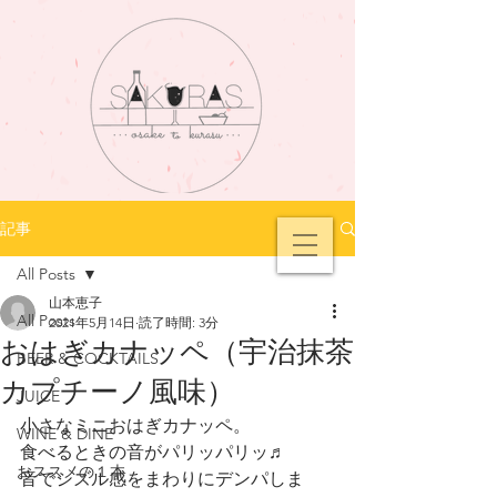
記事
All Posts
山本恵子
All Posts
2021年5月14日
読了時間: 3分
おはぎカナッペ（宇治抹茶
BEER & COCKTAILS
カプチーノ風味）
JUICE
小さなミニおはぎカナッペ。
WINE & DINE
食べるときの音がパリッパリッ♬
おススメの１本
音でシズル感をまわりにデンパしま