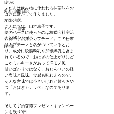
す。
NEWS
ふだんは飲み物に使われる抹茶味をお
製造元訪問日記
はぎに活かして作りました。
お酒の知識
こんにちは、山本恵子です。
イベント情報
味のベースに使ったのは株式会社宇治
おつまみレシピ
森徳の宇治抹茶カプチーノ。この粉末
はカプチーノと名がついているとお
日本酒
り、成分に脱脂粉乳や加糖練乳も含ま
れているので、おはぎの仕上がりにど
こかミルキーさがあって洋モノ風。
甘いばかりではなく、おせんべいの軽
い塩味と風味、食感も味わえるので、
そんな意味では小さいけれど贅沢おや
つ「おはぎカナッペ」なのでありま
す。
そして宇治森徳プレゼントキャンペー
ンも残り3日！