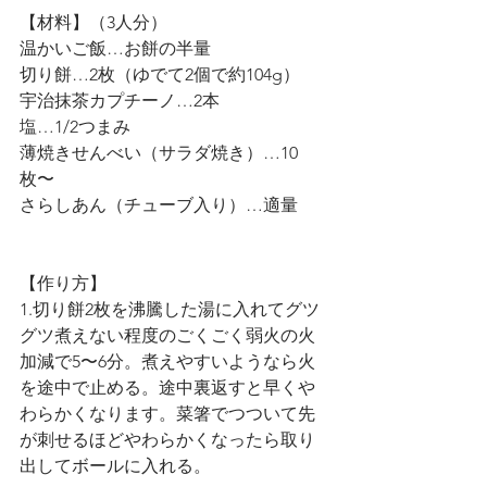
【材料】（3人分）
温かいご飯…お餅の半量
切り餅…2枚（ゆでて2個で約104g）
宇治抹茶カプチーノ…2本
塩…1/2つまみ
薄焼きせんべい（サラダ焼き）…10
枚〜
さらしあん（チューブ入り）…適量
【作り方】
1.切り餅2枚を沸騰した湯に入れてグツ
グツ煮えない程度のごくごく弱火の火
加減で5〜6分。煮えやすいようなら火
を途中で止める。途中裏返すと早くや
わらかくなります。菜箸でつついて先
が刺せるほどやわらかくなったら取り
出してボールに入れる。