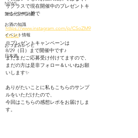
NEWS
サクラスで現在開催中のプレゼントキ
ャンペーン🎁で
製造元訪問日記
お酒の知識
https://www.instagram.com/p/CSoZM9
イベント情報
CrLXl/
※プレゼントキャンペーンは
おつまみレシピ
8/29（日）まで開催中です♪
日本酒
まだまだご応募受け付けてますので、
まだの方は是非フォロー＆いいねお願
いします✨
ありがたいことに私もこちらのサンプ
ルをいただけたので、
今回はこちらの感想レポをお届けしま
す。