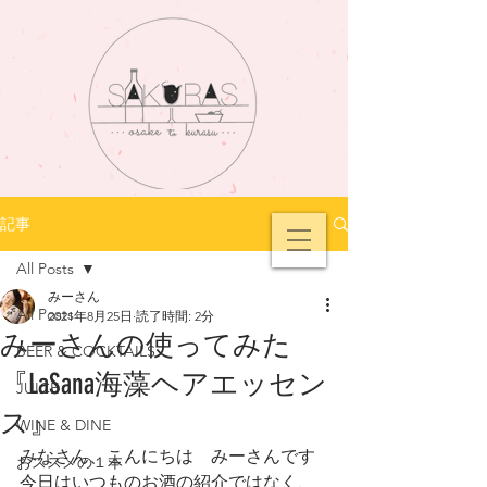
記事
All Posts
みーさん
All Posts
2021年8月25日
読了時間: 2分
みーさんの使ってみた
BEER & COCKTAILS
『LaSana海藻ヘアエッセン
JUICE
ス』
WINE & DINE
みなさん、こんにちは　みーさんです
おススメの１本
今日はいつものお酒の紹介ではなく、