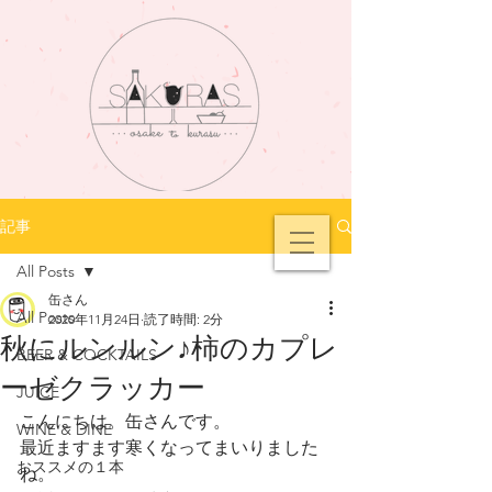
記事
All Posts
缶さん
All Posts
2020年11月24日
読了時間: 2分
秋にルンルン♪柿のカプレ
BEER & COCKTAILS
ーゼクラッカー
JUICE
こんにちは。缶さんです。
WINE & DINE
最近ますます寒くなってまいりました
おススメの１本
ね。