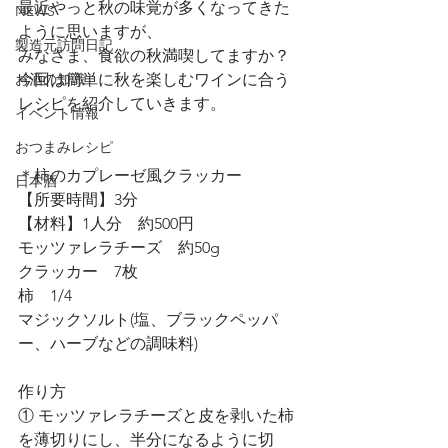
最近やっと秋の味覚が多くなってきた
NEWS
ように思いますが、
製造元訪問日記
みなさま、食欲の秋満喫してますか？
お酒の知識
今回は簡単に秋を楽しむワインに合う
レシピを紹介していきます。
イベント情報
おつまみレシピ
＊柿のカプレーゼ風クラッカー
日本酒
【所要時間】3分
【材料】1人分　約500円
モッツァレラチーズ　約50g
クラッカー　7枚
柿　1/4
マジックソルト(塩、ブラックペッパ
ー、ハーブなどの調味料)
作り方
① モッツァレラチーズと皮を剥いた柿
を薄切りにし、半分になるように切