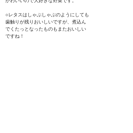
かわいいので大好きな野菜です。
○レタスはしゃぶしゃぶのようにしても
歯触りが残りおいしいですが、煮込ん
でくたっとなったものもまたおいしい
ですね！
○白はんぺんを型抜きで抜くとパーティ
用鍋だねに大変身！ただし煮込み過ぎ
にご注意。練りものの大暴れ状態
（笑）はテーブルを笑いの渦に巻き込
む恐れがあります。
○おじやを作っている時にお好みで少し
白ワインを入れてみると、また味わい
も変わります。