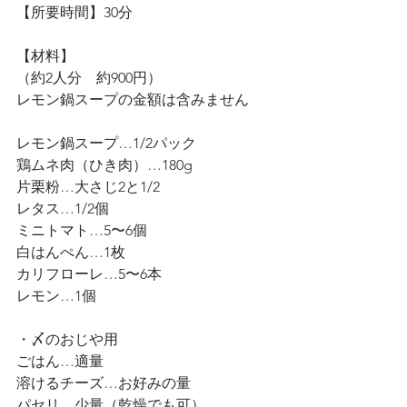
【所要時間】30分
【材料】
（約2人分　約900円）
レモン鍋スープの金額は含みません
レモン鍋スープ…1/2パック
鶏ムネ肉（ひき肉）…180g 
片栗粉…大さじ2と1/2
レタス…1/2個
ミニトマト…5〜6個
白はんぺん…1枚
カリフローレ…5〜6本
レモン…1個
・〆のおじや用
ごはん…適量
溶けるチーズ…お好みの量
パセリ…少量（乾燥でも可）