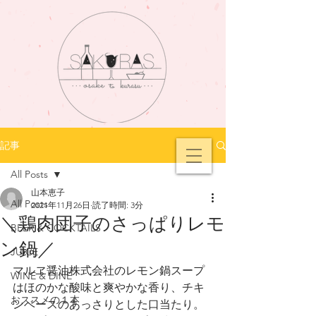
記事
All Posts
山本恵子
All Posts
2021年11月26日
読了時間: 3分
＼鶏肉団子のさっぱりレモ
BEER & COCKTAILS
ン鍋／
JUICE
マルヱ醤油株式会社のレモン鍋スープ
WINE & DINE
はほのかな酸味と爽やかな香り、チキ
おススメの１本
ンベースのあっさりとした口当たり。