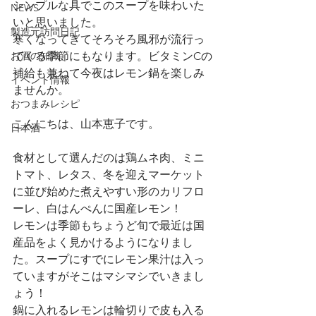
シンプルな具でこのスープを味わいた
NEWS
いと思いました。
製造元訪問日記
寒くなってきてそろそろ風邪が流行っ
お酒の知識
てくる季節にもなります。ビタミンCの
補給も兼ねて今夜はレモン鍋を楽しみ
イベント情報
ませんか。
おつまみレシピ
こんにちは、山本恵子です。
日本酒
食材として選んだのは鶏ムネ肉、ミニ
トマト、レタス、冬を迎えマーケット
に並び始めた煮えやすい形のカリフロ
ーレ、白はんぺんに国産レモン！
レモンは季節もちょうど旬で最近は国
産品をよく見かけるようになりまし
た。スープにすでにレモン果汁は入っ
ていますがそこはマシマシでいきまし
ょう！
鍋に入れるレモンは輪切りで皮も入る